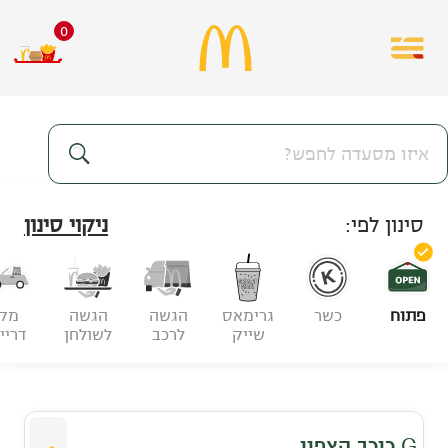
0
סינון לפי
:
ניקוי סינון
פתוח
כשר
גרימאס
הגשה
הגשה
מק
שייק
לרכב
לשולחן
דריי
G כוכב הצפון