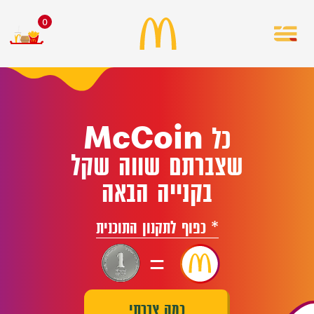
0
כל McCoin
שצברתם שווה שקל
בקנייה הבאה
* כפוף לתקנון התוכנית
=
כמה צברתי